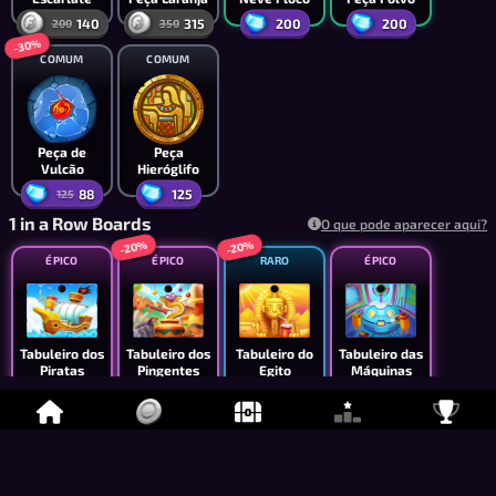
140
315
200
200
200
350
-30%
COMUM
COMUM
Peça de
Peça
Vulcão
Hieróglifo
88
125
125
1 in a Row Boards
O que pode aparecer aqui?
-20%
-20%
ÉPICO
ÉPICO
RARO
ÉPICO
Tabuleiro dos
Tabuleiro dos
Tabuleiro do
Tabuleiro das
Piratas
Pingentes
Egito
Máquinas
75,000
40,000
16,000
395
50,000
19,999
-20%
ÉPICO