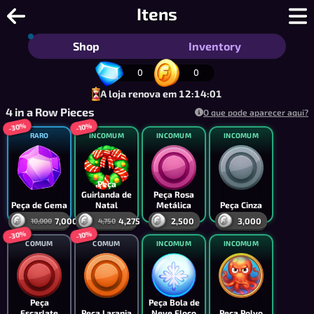
1-em-Linha - O Jogo Mais Fácil de Tod
Itens
Shop
Inventory
0
0
A loja renova em 12:14:01
4 in a Row Pieces
O que pode aparecer aqui?
-30%
-10%
RARO
INCOMUM
INCOMUM
INCOMUM
Peça
Guirlanda de
Peça Rosa
Peça de Gema
Natal
Metálica
Peça Cinza
7,000
4,275
2,500
3,000
10,000
4,750
-30%
-10%
COMUM
COMUM
INCOMUM
INCOMUM
Peça
Peça Bola de
Escarlate
Peça Laranja
Neve Floco
Peça Polvo