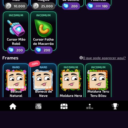
10,000
25,000
200
180
200
INCOMUM
INCOMUM
Cursor Mão
Cursor Folha
Robô
de Macarrão
200
200
Frames
O que pode aparecer aqui?
-20%
RARO
RARO
INCOMUM
INCOMUM
Moldura de
Moldura de
Beleza
Boneco de
Moldura Teru
Natural
Neve
Moldura Hera
Teru Bōzu
6,500
4,200
2,500
4,000
5,250
-20%
-10%
-10%
INCOMUM
INCOMUM
INCOMUM
INCOMUM