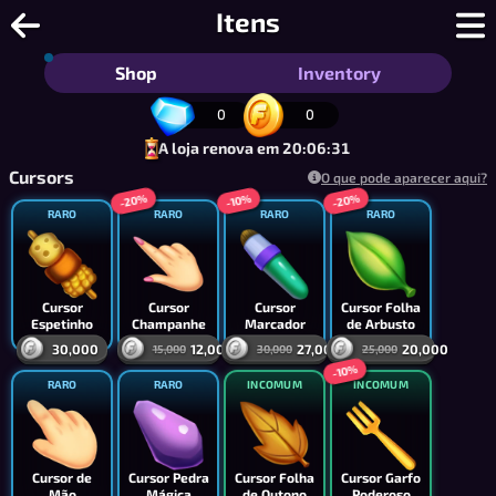
Ludo - Ludo online grátis para 2 a 4 
Itens
Shop
Inventory
0
0
A loja renova em 20:06:30
Cursors
O que pode aparecer aqui?
-20%
-20%
-10%
RARO
RARO
RARO
RARO
Cursor
Cursor
Cursor
Cursor Folha
Espetinho
Champanhe
Marcador
de Arbusto
30,000
12,000
27,000
20,000
15,000
30,000
25,000
-10%
RARO
RARO
INCOMUM
INCOMUM
Cursor de
Cursor Pedra
Cursor Folha
Cursor Garfo
Mão
Mágica
de Outono
Poderoso