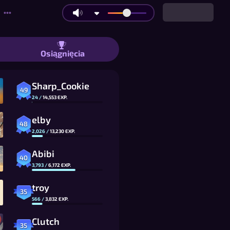
•••
yżyk dla 2 graczy: duże plansze i tryb
Osiągnięcia
Sharp_Cookie
49
24
/
14,553
EXP.
elby
48
2,026
/
13,230
EXP.
Abibi
40
3,793
/
6,172
EXP.
troy
35
566
/
3,832
EXP.
Clutch
35