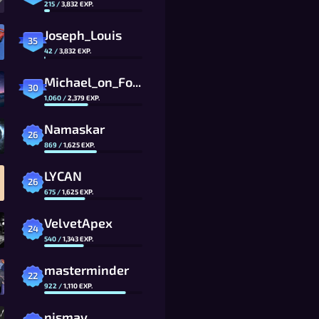
215
/
3,832
EXP.
Joseph_Louis
35
42
/
3,832
EXP.
Michael_on_Foony
30
1,060
/
2,379
EXP.
Namaskar
26
869
/
1,625
EXP.
LYCAN
26
675
/
1,625
EXP.
VelvetApex
24
540
/
1,343
EXP.
masterminder
22
922
/
1,110
EXP.
nismay