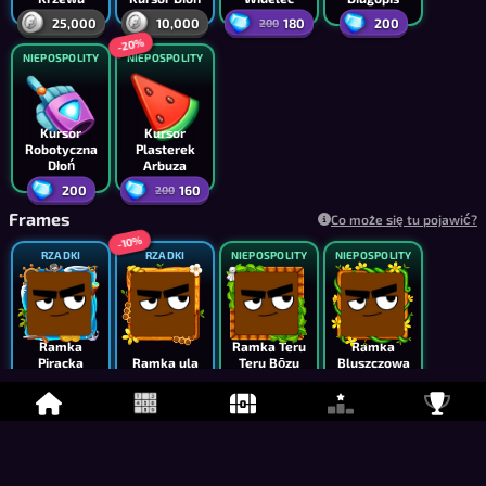
25,000
10,000
180
200
200
-20%
NIEPOSPOLITY
NIEPOSPOLITY
Kursor
Kursor
Robotyczna
Plasterek
Dłoń
Arbuza
200
160
200
Frames
Co może się tu pojawić?
-10%
RZADKI
RZADKI
NIEPOSPOLITY
NIEPOSPOLITY
Ramka
Ramka Teru
Ramka
Piracka
Ramka ula
Teru Bōzu
Bluszczowa
5,000
6,750
4,000
2,500
7,500
-10%
NIEPOSPOLITY
NIEPOSPOLITY
NIEPOSPOLITY
NIEPOSPOLITY