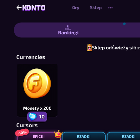
KONTO
KONTO
Gry
Sklep
•••
Konto | Przedmioty
Rankingi
Sklep odświeży się 
Currencies
Monety x 200
10
Cursors
-10%
EPICKI
RZADKI
RZADKI