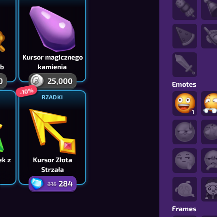
Kursor magicznego
ab
kamienia
0
25,000
Emotes
-10%
RZADKI
1
ek z
Kursor Złota
Strzała
284
315
Frames