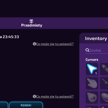
Przedmioty
za 23:45:33
Inventory
Co może się tu pojawić?
Cursors
1
Co może się tu pojawić?
RZADKI