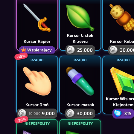
Kursor Listek
Kursor Rapier
Krzewu
Kursor Keb
25,000
30,00
Wspierający
-10%
RZADKI
RZADKI
RZADKI
Kursor Wisior
Kursor Dłoń
Kursor-mazak
Klejnotem
9,000
30,000
315
10,000
-30%
NIEPOSPOLITY
NIEPOSPOLITY