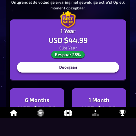
Ontgrendel de volledige ervaring met geweldige extra's! Op elk
moment opzegbaar.
1 Year
USD $
44.99
Elke
Year
Bespaar 25%
Doorgaan
6 Months
1 Month
USD $
24.99
USD $
4.99
Elke
6 Months
Elke
Month
Bespaar 17%