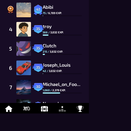
Abibi
41
75
/
6,789
EXP.
troy
4
35
566
/
3,832
EXP.
Clutch
5
35
215
/
3,832
EXP.
Joseph_Louis
6
35
42
/
3,832
EXP.
Michael_on_Foony
7
30
1,060
/
2,379
EXP.
Namaskar
8
26
869
/
1,625
EXP.
LYCAN
9
26
675
/
1,625
EXP.