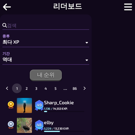
틱택토 - 무료 2인용 틱택토: 큰 보드와
리더보드
종류
기간
내 순위
…
1
2
3
4
5
86
Sharp_Cookie
49
1,136
/
14,553
EXP.
elby
48
5,226
/
13,230
EXP.