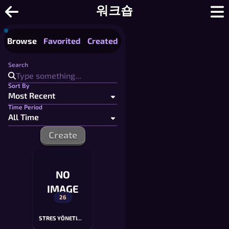
온라인 그림 맞히기 - 커스텀 단어 목록
워크숍
Browse
Favorited
Created
Search
Sort By
Time Period
Create
NO
IMAGE
26
STRES YÖNETIMI EĞITIMI