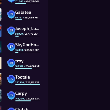
171,666
/
400,713
EXP.
Galatea
59
97,767
/
357,779
EXP.
Joseph_Louis
59
50,909
/
357,779
EXP.
SkyGodHo0L_CG
57
36,880
/
285,220
EXP.
troy
56
167,552
/
254,660
EXP.
Tootsie
55
227,146
/
227,375
EXP.
Carpy
55
142,430
/
227,375
EXP.
Clutch