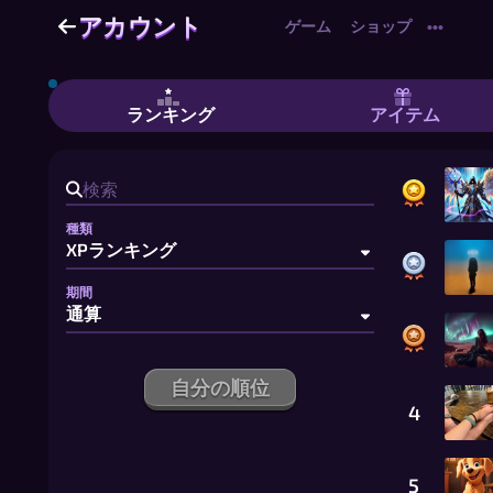
アカウント
アカウント
ゲーム
ショップ
•••
アカウント | ランキング
ランキング
アイテム
種類
期間
自分の順位
4
5