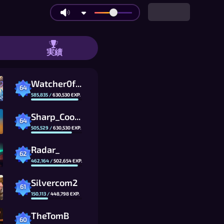
実績
Watcher0ftheSealsVTOMCAT
64
585,835
/
630,530
EXP.
Sharp_Cookie
64
505,529
/
630,530
EXP.
Radar_
62
462,164
/
502,654
EXP.
Silvercom2
61
150,113
/
448,798
EXP.
TheTomB
60