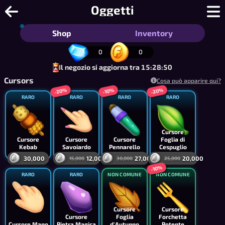
Furto | Oggetti
Oggetti
Shop
Inventory
0
0
Il negozio si aggiorna tra 15:28:50
Cursors
Cosa può apparire qui?
-20%
-20%
-10%
RARO
RARO
RARO
RARO
Cursore
Cursore
Cursore
Cursore
Foglia di
Kebab
Savoiardo
Pennarello
Cespuglio
30,000
12,000
27,000
20,000
15,000
30,000
25,000
-10%
RARO
RARO
NON COMUNE
NON COMUNE
Cursore
Cursore
Cursore
Foglia
Forchetta
Cursore Mano
Pietra Magica
d'Autunno
Potente