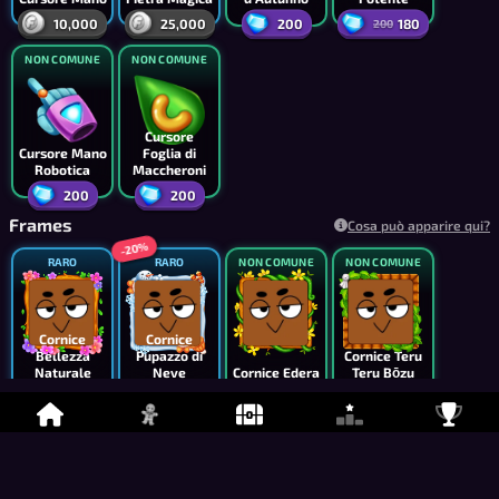
10,000
25,000
200
180
200
NON COMUNE
NON COMUNE
Cursore
Cursore Mano
Foglia di
Robotica
Maccheroni
200
200
Frames
Cosa può apparire qui?
-20%
RARO
RARO
NON COMUNE
NON COMUNE
Cornice
Cornice
Bellezza
Pupazzo di
Cornice Teru
Naturale
Neve
Cornice Edera
Teru Bōzu
6,500
4,200
2,500
4,000
5,250
-20%
-10%
-10%
NON COMUNE
NON COMUNE
NON COMUNE
NON COMUNE