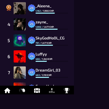
_Aleena_
28
1,162
/
1,966
EXP.
zayne_
4
25
1,002
/
1,477
EXP.
SkyGodHo0L_CG
5
25
791
/
1,477
EXP.
Luffyy
6
24
466
/
1,343
EXP.
DreamGirl_03
7
22
463
/
1,110
EXP.
CocoaHusky
8
21
759
/
1,009
EXP.
_Claire_
9
20
120
/
917
EXP.