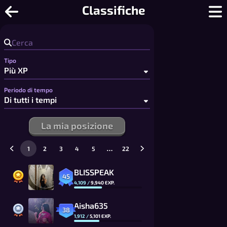
Go - Gioca a Go Online: dai rapidi 9x9 
Classifiche
Tipo
Periodo di tempo
La mia posizione
…
1
2
3
4
5
22
BLISSPEAK
45
4,109
/
9,940
EXP.
Aisha635
38
1,912
/
5,101
EXP.