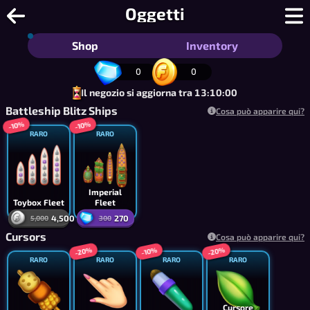
Battleblobs - Gioco navale gratuito st
Oggetti
Shop
Inventory
0
0
Il negozio si aggiorna tra 13:09:59
Battleship Blitz Ships
Cosa può apparire qui?
-10%
-10%
RARO
RARO
Imperial
Toybox Fleet
Fleet
4,500
270
5,000
300
Cursors
Cosa può apparire qui?
-20%
-20%
-10%
RARO
RARO
RARO
RARO
Cursore