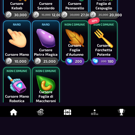
Cursore
Cursore
Cursore
Foglia di
Kebab
Savoiardo
Pennarello
Cespuglio
30,000
12,000
27,000
20,000
15,000
30,000
25,000
-10%
RARO
RARO
NON COMUNE
NON COMUNE
Cursore
Cursore
Cursore
Foglia
Forchetta
Cursore Mano
Pietra Magica
d'Autunno
Potente
10,000
25,000
200
180
200
NON COMUNE
NON COMUNE
Cursore
Cursore Mano
Foglia di
Robotica
Maccheroni
200
200
Frames
Cosa può apparire qui?
-20%
RARO
RARO
NON COMUNE
NON COMUNE