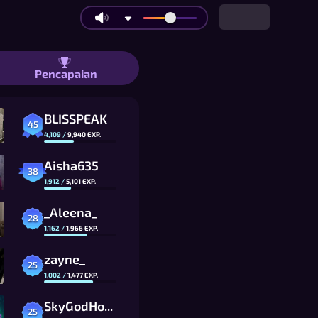
9 sampai 19x19 Penuh, Teman dan Bot 
Pencapaian
BLISSPEAK
45
4,109
/
9,940
EXP.
Aisha635
38
1,912
/
5,101
EXP.
_Aleena_
28
1,162
/
1,966
EXP.
zayne_
25
1,002
/
1,477
EXP.
SkyGodHo0L_CG
25