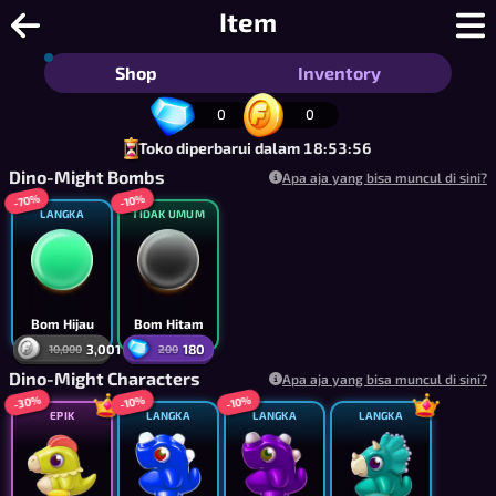
Dino-Might Bomber Online - Arena Bo
Item
Shop
Inventory
0
0
Toko diperbarui dalam 18:53:56
Dino-Might Bombs
Apa aja yang bisa muncul di sini?
-70%
-10%
LANGKA
TIDAK UMUM
Bom Hijau
Bom Hitam
3,001
180
10,000
200
Dino-Might Characters
Apa aja yang bisa muncul di sini?
-30%
-10%
-10%
EPIK
LANGKA
LANGKA
LANGKA