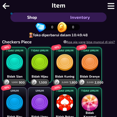
Catur Dam Online - Catur Dam dan Da
Item
Shop
Inventory
0
0
Toko diperbarui dalam 10:49:48
Checkers Piece
Apa aja yang bisa muncul di sini?
-20%
-10%
-10%
TIDAK UMUM
TIDAK UMUM
TIDAK UMUM
TIDAK UMUM
Bidak Sian
Bidak Hijau
Bidak Kuning
Bidak Oranye
900
1,500
1,800
2,000
1,000
2,000
2,500
-30%
-10%
UMUM
UMUM
TIDAK UMUM
TIDAK UMUM
Bidak
Bidak Biru
Bidak Ungu
Bidak Poker
Karamel