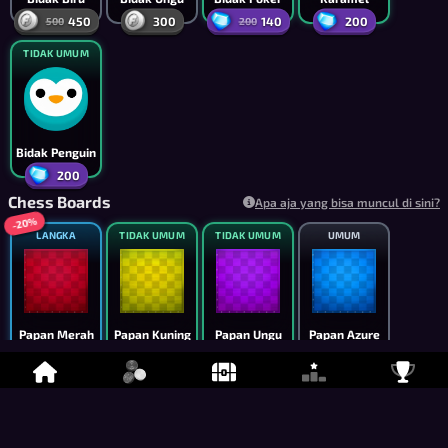
450
300
140
200
500
200
TIDAK UMUM
Bidak Penguin
200
Chess Boards
Apa aja yang bisa muncul di sini?
-20%
LANGKA
TIDAK UMUM
TIDAK UMUM
UMUM
Papan Merah
Papan Kuning
Papan Ungu
Papan Azure
4,000
3,000
1,000
500
5,000
-20%
-10%
UMUM
UMUM
TIDAK UMUM
TIDAK UMUM