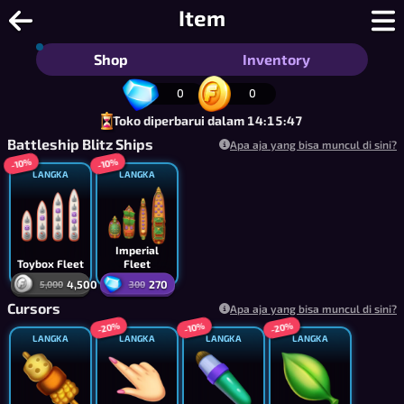
Battleblobs - Game Laut Bergaya Kapa
Item
Shop
Inventory
0
0
Toko diperbarui dalam 14:15:47
Battleship Blitz Ships
Apa aja yang bisa muncul di sini?
-10%
-10%
LANGKA
LANGKA
Imperial
Toybox Fleet
Fleet
4,500
270
5,000
300
Cursors
Apa aja yang bisa muncul di sini?
-20%
-20%
-10%
LANGKA
LANGKA
LANGKA
LANGKA