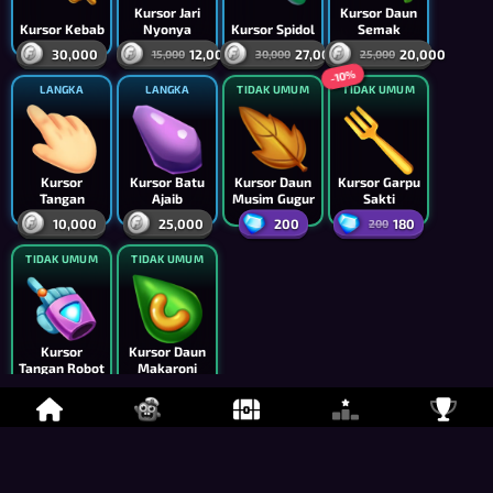
Kursor Jari
Kursor Daun
Kursor Kebab
Nyonya
Kursor Spidol
Semak
30,000
12,000
27,000
20,000
15,000
30,000
25,000
-10%
LANGKA
LANGKA
TIDAK UMUM
TIDAK UMUM
Kursor
Kursor Batu
Kursor Daun
Kursor Garpu
Tangan
Ajaib
Musim Gugur
Sakti
10,000
25,000
200
180
200
TIDAK UMUM
TIDAK UMUM
Kursor
Kursor Daun
Tangan Robot
Makaroni
200
200
Frames
Apa aja yang bisa muncul di sini?
-20%
LANGKA
LANGKA
TIDAK UMUM
TIDAK UMUM