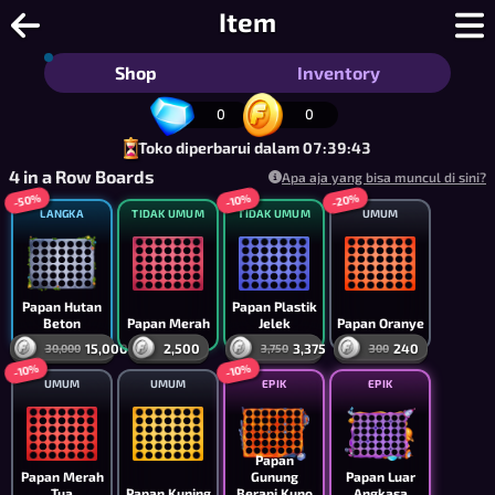
Sambung 4 Sebaris - Sambung 4-Seba
Item
Shop
Inventory
0
0
Toko diperbarui dalam 07:39:43
4 in a Row Boards
Apa aja yang bisa muncul di sini?
-50%
-20%
-10%
LANGKA
TIDAK UMUM
TIDAK UMUM
UMUM
Papan Hutan
Papan Plastik
Beton
Papan Merah
Jelek
Papan Oranye
15,000
2,500
3,375
240
30,000
3,750
300
-10%
-10%
UMUM
UMUM
EPIK
EPIK
Papan
Papan Merah
Gunung
Papan Luar
Tua
Papan Kuning
Berapi Kuno
Angkasa