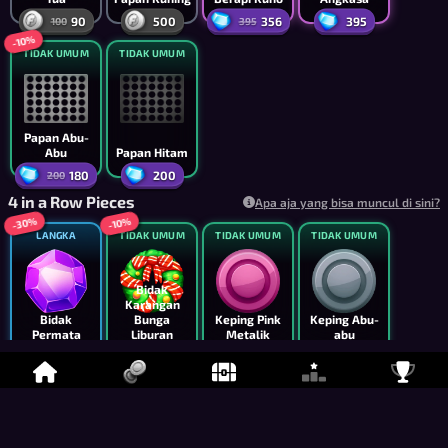
90
500
356
395
100
395
-10%
TIDAK UMUM
TIDAK UMUM
Papan Abu-
Abu
Papan Hitam
180
200
200
4 in a Row Pieces
Apa aja yang bisa muncul di sini?
-30%
-10%
LANGKA
TIDAK UMUM
TIDAK UMUM
TIDAK UMUM
Bidak
Karangan
Bidak
Bunga
Keping Pink
Keping Abu-
Permata
Liburan
Metalik
abu
7,000
4,275
2,500
3,000
10,000
4,750
-30%
-10%
UMUM
UMUM
TIDAK UMUM
TIDAK UMUM