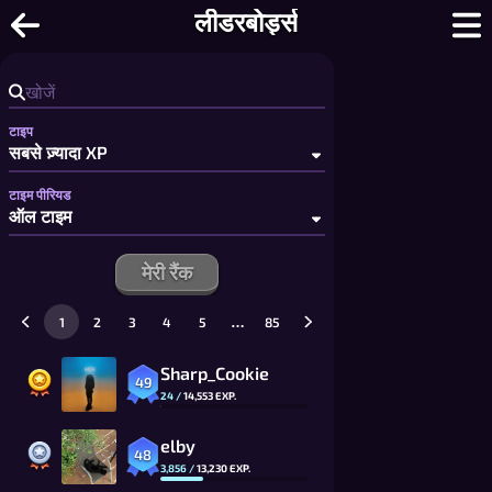
टिक टैक टो - फ्री 2 प्लेयर टिक टैक टो: बड़े बोर
लीडरबोर्ड्स
टाइप
टाइम पीरियड
मेरी रैंक
…
1
2
3
4
5
85
Sharp_Cookie
49
24
/
14,553
EXP.
elby
48
3,856
/
13,230
EXP.