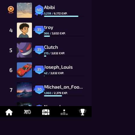
Abibi
40
5,259
/
6,172
EXP.
troy
4
35
566
/
3,832
EXP.
Clutch
5
35
215
/
3,832
EXP.
Joseph_Louis
6
35
42
/
3,832
EXP.
Michael_on_Foony
7
30
1,060
/
2,379
EXP.
Namaskar
8
26
869
/
1,625
EXP.
LYCAN
9
26
675
/
1,625
EXP.