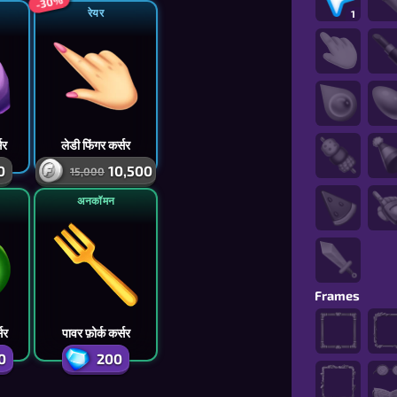
-30%
रेयर
1
सर
लेडी फिंगर कर्सर
0
10,500
15,000
अनकॉमन
Frames
सर
पावर फ़ोर्क कर्सर
0
200