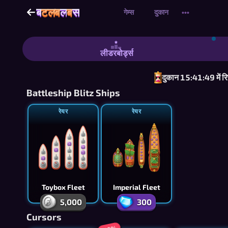
ब
टलब
ल
ब
स
ब
टलब
ल
ब
स
गेम्स
दुकान
•••
बैटलब्लॉब्स - फ्री बैटलशिप-स्टाइल नेवल गेम: 1v1
लीडरबोर्ड्स
दुकान 15:41:48 में रि
Battleship Blitz Ships
रेयर
रेयर
Toybox Fleet
Imperial Fleet
5,000
300
Cursors