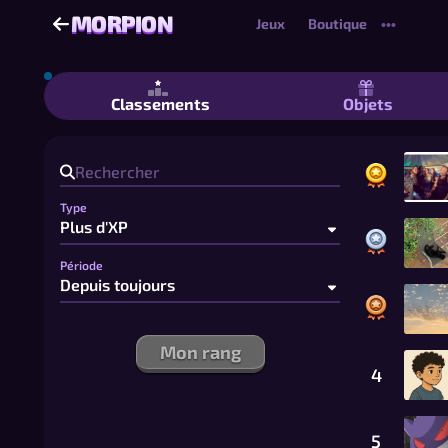
MORPION
MORPION
Jeux
Boutique
•••
Morpion - Morpion 2 joueurs gratuit 
Classements
Objets
Type
Période
Mon rang
4
5