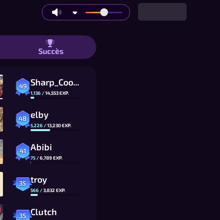
: grands plateaux et mode Ultime | C
Succès
Sharp_Cookie
49
1,136
/
14,553
EXP.
elby
48
5,226
/
13,230
EXP.
Abibi
41
75
/
6,789
EXP.
troy
35
566
/
3,832
EXP.
Clutch
35