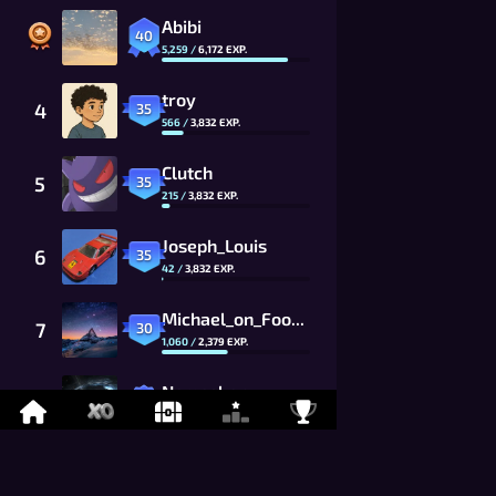
Abibi
40
5,259
/
6,172
EXP.
troy
4
35
566
/
3,832
EXP.
Clutch
5
35
215
/
3,832
EXP.
Joseph_Louis
6
35
42
/
3,832
EXP.
Michael_on_Foony
7
30
1,060
/
2,379
EXP.
Namaskar
8
26
869
/
1,625
EXP.
LYCAN
9
26
675
/
1,625
EXP.