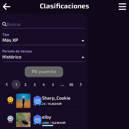
Tres en raya - Tres en raya gratis pa
Clasificaciones
Tipo
Periodo de tiempo
Mi puesto
…
1
2
3
4
5
85
Sharp_Cookie
49
24
/
14,553
EXP.
elby
48
3,856
/
13,230
EXP.