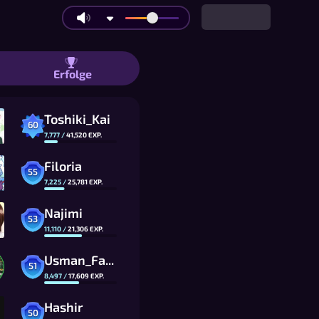
r-Tipprennen: WPM und Genauigkeit g
Erfolge
Toshiki_Kai
60
7,777
/
41,520
EXP.
Filoria
55
7,225
/
25,781
EXP.
Najimi
53
11,110
/
21,306
EXP.
Usman_FalcoTTV
51
8,497
/
17,609
EXP.
Hashir
50