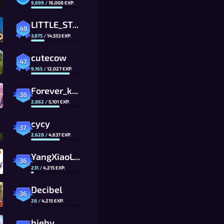
9,899
/
16,008
EXP.
LITTLE_STAR_07
49
3,875
/
14,553
EXP.
cutecow
47
9,165
/
12,027
EXP.
Forever_kpop
38
2,862
/
5,101
EXP.
cycy
37
2,628
/
4,637
EXP.
YangXiaoLong
36
231
/
4,215
EXP.
Decibel
36
28
/
4,215
EXP.
hiehy