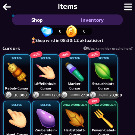
Ludo - Kostenloses Mensch ärgere dic
Items
Shop
Inventory
0
0
Shop wird in 08:30:12 aktualisiert
Cursors
Was kann hier erscheinen?
-20%
-20%
-10%
SELTEN
SELTEN
SELTEN
SELTEN
Löffelbiskuit-
Marker-
Strauchblatt-
Kebab-Cursor
Cursor
Cursor
Cursor
30,000
12,000
27,000
20,000
15,000
30,000
25,000
-10%
SELTEN
SELTEN
UNGEWÖHNLICH
UNGEWÖHNLICH
Zauberstein-
Herbstblatt-
Power-Gabel-
Hand-Cursor
Cursor
Cursor
Cursor