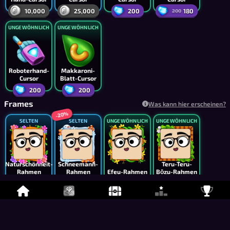
10,000
25,000
200
180
200
UNGEWÖHNLICH
UNGEWÖHNLICH
Roboterhand-
Makkaroni-
Cursor
Blatt-Cursor
200
200
Frames
Was kann hier erscheinen?
-20%
SELTEN
SELTEN
UNGEWÖHNLICH
UNGEWÖHNLICH
Naturschönheit-
Schneemann-
Teru-Teru-
Rahmen
Rahmen
Efeu-Rahmen
Bōzu-Rahmen
6,500
4,200
2,500
4,000
5,250
-20%
-10%
-10%
UNGEWÖHNLICH
UNGEWÖHNLICH
UNGEWÖHNLICH
UNGEWÖHNLICH