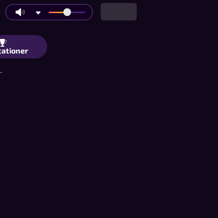
ationer
.