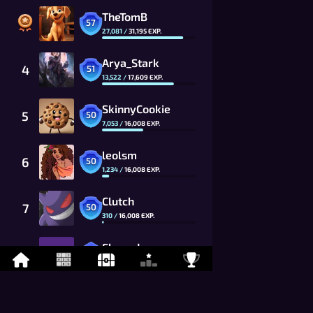
TheTomB
57
27,081
/
31,195
EXP.
Arya_Stark
4
51
13,522
/
17,609
EXP.
SkinnyCookie
5
50
7,053
/
16,008
EXP.
leolsm
6
50
1,234
/
16,008
EXP.
Clutch
7
50
310
/
16,008
EXP.
Flawed
8
49
13,325
/
14,553
EXP.
Da_chyt
9
49
11,875
/
14,553
EXP.