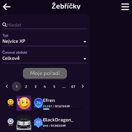
Sudoku Online - Živé multiplayer Sudo
Žebříčky
Typ
Časové období
Moje pořadí
…
1
2
3
4
5
67
Efren
74
25,297
/
157,673
EXP.
BlackDragon_
69
846
/
97,903
EXP.