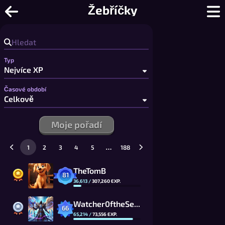
Online Puzzle - Online puzzle zdarma 
Žebříčky
Typ
Časové období
Moje pořadí
…
1
2
3
4
5
188
TheTomB
81
36,613
/
307,260
EXP.
Watcher0ftheSealsVTOMCAT
66
65,214
/
73,556
EXP.