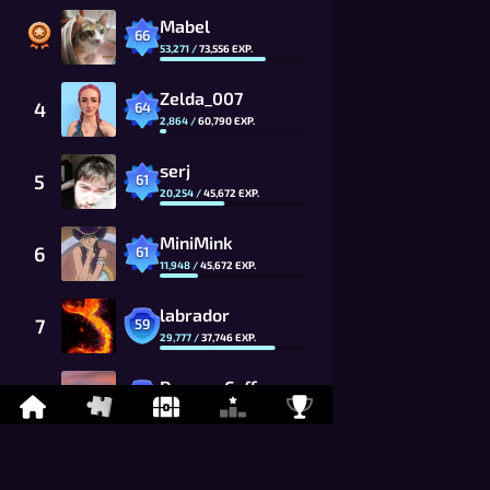
Mabel
66
53,271
/
73,556
EXP.
Zelda_007
4
64
2,864
/
60,790
EXP.
serj
5
61
20,254
/
45,672
EXP.
MiniMink
6
61
11,948
/
45,672
EXP.
labrador
7
59
29,777
/
37,746
EXP.
DreamyCoffee
8
58
29,074
/
34,314
EXP.
Gatorman
9
54
17,207
/
23,437
EXP.