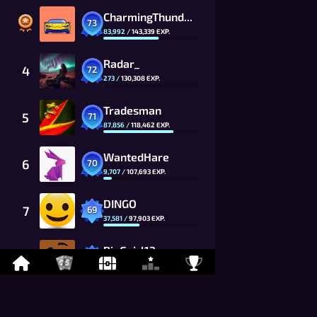
CharmingThunder_7Fxk_CG
73
83,992
/
143,339
EXP.
Radar_
4
72
273
/
130,308
EXP.
Tradesman
5
71
87,856
/
118,462
EXP.
WantedHare
6
70
9,707
/
107,693
EXP.
DINGO
7
69
37,581
/
97,903
EXP.
BigGgirl13
8
69
6,506
/
97,903
EXP.
HIROSHI
9
68
31,787
/
89,002
EXP.