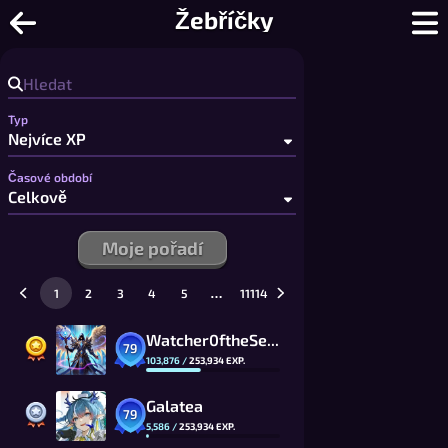
Foon-o - Karetní hra ve stylu UNO onl
Žebříčky
Typ
Časové období
Moje pořadí
…
1
2
3
4
5
11114
Watcher0ftheSealsVTOMCAT
79
103,876
/
253,934
EXP.
Galatea
79
5,586
/
253,934
EXP.