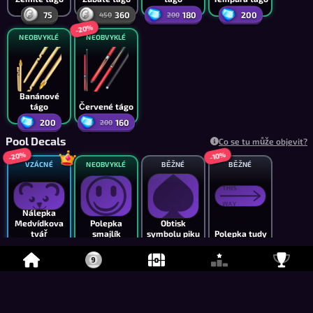
75
360
180
200
450
200
-20%
NEOBVYKLÉ
NEOBVYKLÉ
Banánové
tágo
Červené tágo
200
160
200
Pool Decals
Co se tu může objevit?
-20%
-10%
VZÁCNÉ
NEOBVYKLÉ
BĚŽNÉ
BĚŽNÉ
Nálepka
Medvídkova
Polepka
Obtisk
tvář
smajlík
symbolu piku
Polepka tudy
Podporovatel
1,000
700
540
600
-10%
BĚŽNÉ
BĚŽNÉ
BĚŽNÉ
BĚŽNÉ