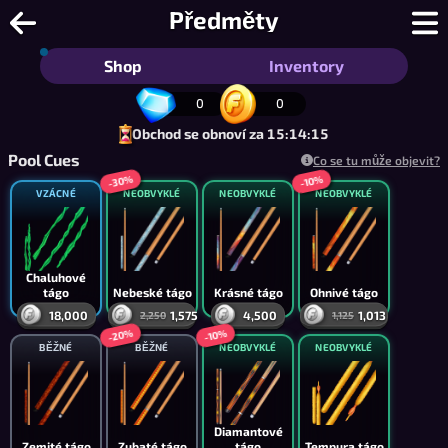
9-ball Pool Online - Devítkový kulečn
Předměty
Shop
Inventory
0
0
Obchod se obnoví za 15:14:14
Pool Cues
Co se tu může objevit?
-30%
-10%
VZÁCNÉ
NEOBVYKLÉ
NEOBVYKLÉ
NEOBVYKLÉ
Chaluhové
tágo
Nebeské tágo
Krásné tágo
Ohnivé tágo
18,000
1,575
4,500
1,013
2,250
1,125
-20%
-10%
BĚŽNÉ
BĚŽNÉ
NEOBVYKLÉ
NEOBVYKLÉ
Diamantové
Zemité tágo
Zubaté tágo
tágo
Tempura tágo