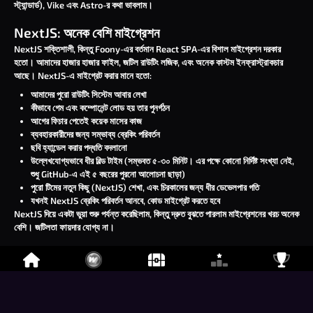
স্ট্যান্ডার্ড), Vike এবং Astro-র কথা ভাবলাম।
NextJS: অনেক বেশি মাইগ্রেশন
NextJS শক্তিশালী, কিন্তু Foony-এর বর্তমান React SPA-এর বিশাল মাইগ্রেশন দরকার
হতো। আমাদের হাজার হাজার ফাইল, জটিল রাউটিং লজিক, এবং অনেক কাস্টম ইনফ্রাস্ট্রাকচার
আছে। NextJS-এ মাইগ্রেট করার মানে হতো:
আমাদের পুরো রাউটিং সিস্টেম আবার লেখা
কীভাবে গেম এবং কম্পোনেন্ট লোড হয় তার পুনর্গঠন
আগের ফিচার পেতেই কয়েক মাসের কাজ
ব্যবহারকারীদের জন্য সম্ভাব্য ব্রেকিং পরিবর্তন
ছবি হ্যান্ডেল করার পদ্ধতি বদলানো
উল্লেখযোগ্যভাবে ধীর বিল্ড টাইম (সম্ভবত ৫-৩০ মিনিট। এর পক্ষে কোনো নির্দিষ্ট সংখ্যা নেই,
শুধু GitHub-এ এই
৫ বছরের পুরনো আলোচনা
ছাড়া)
পুরো টিমের নতুন কিছু (NextJS) শেখা, এবং চিরকালের জন্য ধীর ডেভেলপার গতি
যখনই NextJS ব্রেকিং পরিবর্তন আনবে, কোড মাইগ্রেট করতে হবে
NextJS দিয়ে একটা ভুয়া শুরু পর্যন্ত করেছিলাম, কিন্তু দ্রুত বুঝতে পারলাম মাইগ্রেশনের খরচ অনেক
বেশি। জটিলতা ফায়দার যোগ্য না।
Vike: একই রকম জটিলতা
Vike (আগে vite-plugin-ssr) এর প্রায় একই সমস্যা ছিল। এটা NextJS-এর চেয়ে নমনীয়
হলেও, আমাদের কোডবেসের উল্লেখযোগ্য পুনর্গঠন দরকার হতো। শেখার বক্ররেখা এবং মাইগ্রেশনের
পরিশ্রম সুবিধার যোগ্য ছিল না।