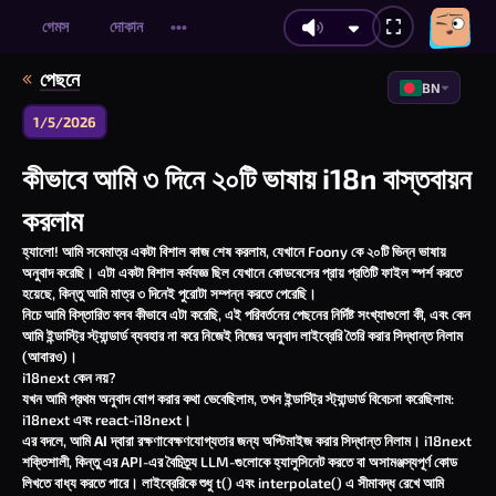
গেমস
দোকান
•••
পেছনে
BN
1/5/2026
কীভাবে আমি ৩ দিনে ২০টি ভাষায় i18n বাস্তবায়ন
করলাম
হ্যালো! আমি সবেমাত্র একটা বিশাল কাজ শেষ করলাম, যেখানে Foony কে ২০টি ভিন্ন ভাষায়
অনুবাদ করেছি। এটা একটা বিশাল কর্মযজ্ঞ ছিল যেখানে কোডবেসের প্রায় প্রতিটি ফাইল স্পর্শ করতে
হয়েছে, কিন্তু আমি মাত্র ৩ দিনেই পুরোটা সম্পন্ন করতে পেরেছি।
নিচে আমি বিস্তারিত বলব কীভাবে এটা করেছি, এই পরিবর্তনের পেছনের নির্দিষ্ট সংখ্যাগুলো কী, এবং কেন
আমি ইন্ডাস্ট্রি স্ট্যান্ডার্ড ব্যবহার না করে নিজেই নিজের অনুবাদ লাইব্রেরি তৈরি করার সিদ্ধান্ত নিলাম
(আবারও)।
i18next কেন নয়?
যখন আমি প্রথম অনুবাদ যোগ করার কথা ভেবেছিলাম, তখন ইন্ডাস্ট্রি স্ট্যান্ডার্ড বিবেচনা করেছিলাম:
i18next
এবং
react-i18next
।
এর বদলে, আমি
AI দ্বারা রক্ষণাবেক্ষণযোগ্যতার
জন্য অপ্টিমাইজ করার সিদ্ধান্ত নিলাম।
i18next
শক্তিশালী, কিন্তু এর API-এর বৈচিত্র্য LLM-গুলোকে হ্যালুসিনেট করতে বা অসামঞ্জস্যপূর্ণ কোড
লিখতে বাধ্য করতে পারে। লাইব্রেরিকে শুধু
t()
এবং
interpolate()
এ সীমাবদ্ধ রেখে আমি