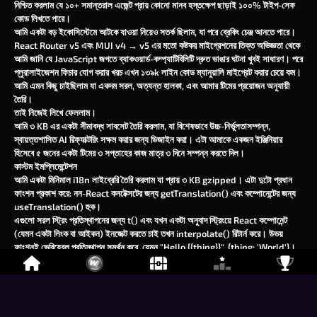
নিশ্চিত করলাম যে ১০+ সমান্তরাল এজেন্ট প্রায় কোনো মানব হস্তক্ষেপ ছাড়াই ১০০% টাইপ-সেফ
কোড লিখতে পারে।
আমি একটা বড় ইকোসিস্টেমে আটকে যাওয়া নিয়েও সতর্ক ছিলাম, যা পরে ব্রেকিং চেঞ্জ আনতে পারে।
React Router v5
এবং
MUI v4 → v5
এর মতো কষ্টকর মাইগ্রেশনের তিক্ত অভিজ্ঞতা থেকে
আমি জানি যে JavaScript জগতে ব্যাকওয়ার্ড-কম্প্যাটিবিলিটি দ্রুত ভাঙার ঘটনা খুবই সাধারণ। পরে
প্লুরালাইজেশন ফিচার যোগ করার খরচ এখন ১৩৯k লাইন কোড ম্যানুয়ালি মাইগ্রেট করার চেয়ে কম।
আমি এমন কিছু চাইছিলাম যা একদম সরল, অত্যন্ত হালকা, এবং আমার টিমের প্রয়োজন অনুযায়ী
তৈরি।
তাই নিজেই লিখে ফেললাম।
আমি ৩ KB এর একটা সীমাবদ্ধ সাবসেট তৈরি করলাম, যা বিশেষভাবে উচ্চ-নির্ভুলতাসম্পন্ন,
স্বায়ত্তশাসিত AI রিফ্যাক্টরিং সক্ষম করার জন্য ডিজাইন করা। এটা আমাকে একজন ইঞ্জিনিয়ার
হিসেবে ৫ জনের একটা টিমের ৩ সপ্তাহের কাজ মাত্র ৩ দিনে সম্পন্ন করতে দিল।
কাস্টম ইমপ্লিমেন্টেশন
আমি একটা মিনিমাল i18n লাইব্রেরি তৈরি করলাম যা প্রায় ৩ KB gzipped। এটা দুটো প্রধান
ফাংশন প্রকাশ করে: নন-React কনটেক্সটের জন্য
getTranslation()
এবং কম্পোনেন্টের জন্য
useTranslation()
হুক।
এগুলো সরল স্ট্রিং প্রতিস্থাপনের জন্য
t()
এবং যখন একটা অনুবাদ স্ট্রিংয়ে React কম্পোনেন্ট
(যেমন একটা লিংক বা আইকন) ইনজেক্ট করতে চাই তখন
interpolate()
রিটার্ন করে। উভয়
ফাংশনই ভেরিয়েবল প্রতিস্থাপন সমর্থন করে, যেমন
"Hello {{thing}}", {thing: 'World'}
।
কী-গুলো একটা "স্ল্যাশ-ডট" নোটেশন অনুসরণ করে (লোকালাইজেশন ফাইলের পথের জন্য স্ল্যাশ,
ফাইলের নেস্টেড অবজেক্টের জন্য ডট)। ইউনিকনেস নিশ্চিত করতে, একটা ফাইলের অনুবাদ কী-তে
ফরওয়ার্ড-স্ল্যাশ থাকতে পারে না।
এই হলো মূল
t()
ফাংশন: