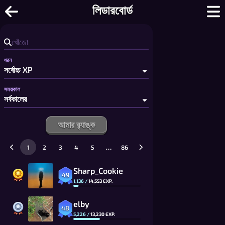
টিক ট্যাক টো - ফ্রি ২ প্লেয়ার টিক ট্যাক টো: বড় বোর
লিডারবোর্ড
ধরন
সময়কাল
আমার র‍্যাঙ্ক
…
1
2
3
4
5
86
Sharp_Cookie
49
1,136
/
14,553
EXP.
elby
48
5,226
/
13,230
EXP.