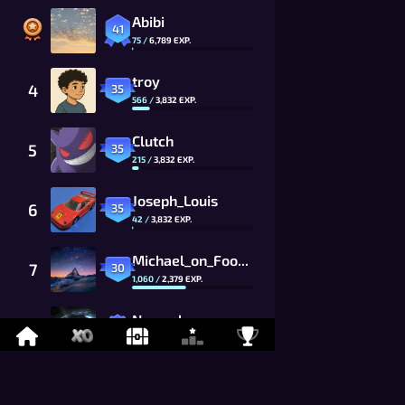
Abibi
41
75
/
6,789
EXP.
troy
4
35
566
/
3,832
EXP.
Clutch
5
35
215
/
3,832
EXP.
Joseph_Louis
6
35
42
/
3,832
EXP.
Michael_on_Foony
7
30
1,060
/
2,379
EXP.
Namaskar
8
26
869
/
1,625
EXP.
LYCAN
9
26
675
/
1,625
EXP.