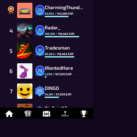
CharmingThunder_7Fxk_CG
73
83,992
/
143,339
EXP.
Radar_
4
71
100,109
/
118,462
EXP.
Tradesman
5
71
86,063
/
118,462
EXP.
WantedHare
6
70
5,290
/
107,693
EXP.
DINGO
7
69
34,391
/
97,903
EXP.
BigGgirl13
8
69
6,506
/
97,903
EXP.
HIROSHI
9
68
31,787
/
89,002
EXP.