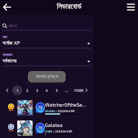
ফুন-ও - বন্ধু বা বটের সাথে ফ্রি UNO-স্টাইল অনলাইন 
লিডারবোর্ড
ধরন
সময়কাল
আমার র‍্যাঙ্ক
…
1
2
3
4
5
11089
Watcher0ftheSealsVTOMCAT
79
94,684
/
253,934
EXP.
Galatea
79
5,586
/
253,934
EXP.