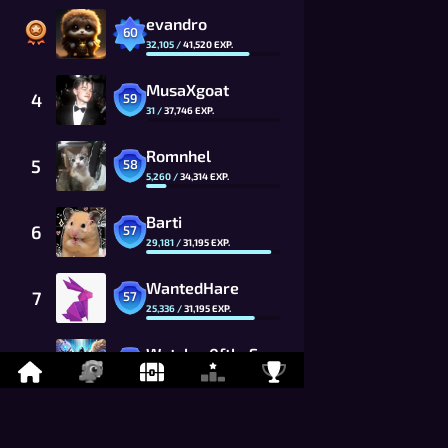
evandro
60
32,105
/
41,520
EXP.
MusaXgoat
4
59
31
/
37,746
EXP.
Romnhel
5
58
5,260
/
34,314
EXP.
Barti
6
57
29,181
/
31,195
EXP.
WantedHare
7
57
25,336
/
31,195
EXP.
Watcher0ftheSealsVTOMCAT
8
57
24,515
/
31,195
EXP.
_zal_o
9
56
13,230
/
28,359
EXP.