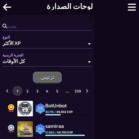
ن مجانية بأسلوب بومبرمان | لوحات الصدارة
لوحات الصدارة
النوع
الفترة الزمنية
ترتيبي
…
1
2
3
4
5
339
BotUnbot
68
33,176
/
89,002
EXP.
samiraa
64
57,865
/
60,790
EXP.