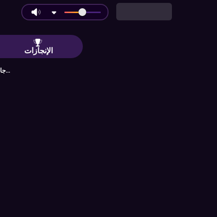
تعددة اللاعبين: العب مع الأصدقاء أو ضد 7 روبوتات ذكاء اصطناعي | 
الإنجازات
جارٍ تحميل الإنجازات...