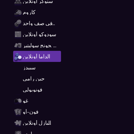
سنوكر أونلاين
كاروم
اربعة في صف واحد
سودوكو أونلاين
ماهجونج سوليتير
الداما أونلاين
سبيدز
جين رامي
فونوبولي
غو
فون-أو
أحجية البازل أونلاين
لودو