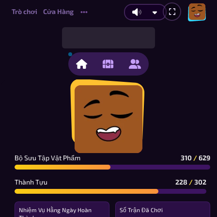
Trò chơi
Cửa Hàng
•••
Bộ Sưu Tập Vật Phẩm
310
/
629
Thành Tựu
228
/
302
Nhiệm Vụ Hằng Ngày Hoàn
Số Trận Đã Chơi