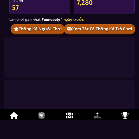
Thành
7,280
57
Lần chơi gần nhất
Foonopoly
1 ngày trước
Thống Kê Người Chơi
Xem Tất Cả Thống Kê Trò Chơi