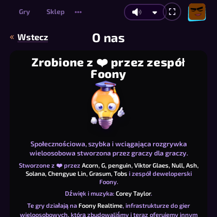
Gry
Sklep
•••
O nas
Wstecz
Zrobione z ❤️ przez zespół
Foony
Społecznościowa, szybka i wciągająca rozgrywka
wieloosobowa stworzona przez graczy dla graczy.
Stworzone z ❤️ przez
Acorn,
G,
penguin,
Viktor Glaes,
Null,
Ash,
Solana,
Chengyue Lin,
Grasum,
Tobs
i zespół deweloperski
Foony.
Dźwięk i muzyka:
Corey Taylor
.
Te gry działają na
Foony Realtime
, infrastrukturze do gier
wieloosobowych, którą zbudowaliśmy i teraz oferujemy innym