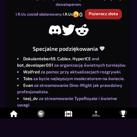
deweloperom.
0
Pożeracz złota
I.R.Us został obdarowany
I.R.Us
Specjalne podziękowania 💜
Dokulenteber69
,
Cublex
,
HyperICE
and
bot_developer001
za organizację świetnych turniejów.
Wolfred
za pomoc przy aktualizacjach rozgrywki.
Tobs
za bycie najlepszym moderatorem na świecie.
Evan
za streamowanie Dino-Might jak prawdziwy
profesjonalista.
teej_dv
za streamowanie TypeRoyale i świetne
uwagi.
Jumpylion
za zdobycie 50. poziomu jako pierwszy i
podrzucanie świetnych pomysłów.
Atticus
za głupie żarty, z których i tak się
śmialiśmy.