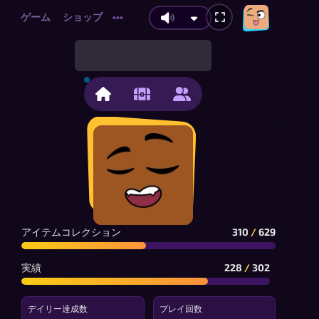
ゲーム
ショップ
•••
アイテムコレクション
310
/
629
実績
228
/
302
デイリー達成数
プレイ回数