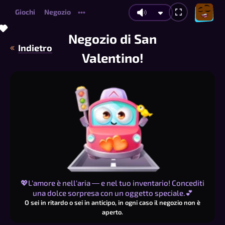
Giochi
Negozio
•••
💖
💗
💗
💝
💗
💝
💖
💝
💝
💖
💗
💖
💝
💖
💝
💗
💖
💖
💗
💖
💝
💖
💗
💖
💝
💖
💖
💗
💗
💖
💝
💖
💝
💗
💝
💗
💖
💝
💗
💖
💗
💝
💗
💝
💗
💖
💗
💝
💗
Negozio di San
Indietro
Valentino!
💖L'amore è nell'aria — e nel tuo inventario! Concediti
una dolce sorpresa con un oggetto speciale.💕
O sei in ritardo o sei in anticipo, in ogni caso il negozio non è
aperto.