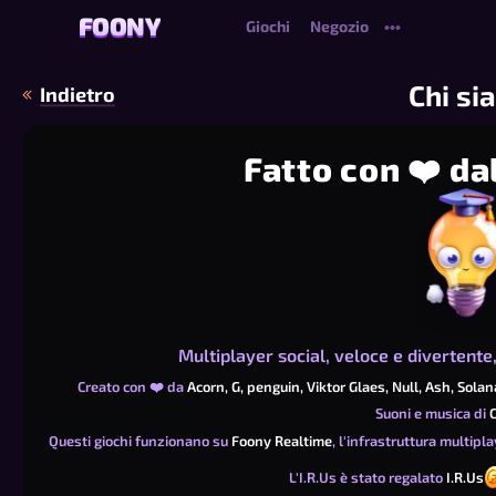
FOONY
FOONY
Giochi
Negozio
•••
Chi si
Indietro
Fatto con ❤️ d
Multiplayer social, veloce e divertente, 
Creato con ❤️ da
Acorn,
G,
penguin,
Viktor Glaes,
Null,
Ash,
Solan
Suoni e musica di
C
Questi giochi funzionano su
Foony Realtime
, l'infrastruttura multipl
L'I.R.Us è stato regalato
I.R.Us