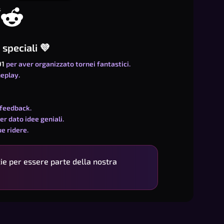
speciali 💜
01
per aver organizzato tornei fantastici.
meplay.
 feedback.
er dato idee geniali.
e ridere.
zie per essere parte della nostra