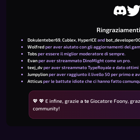
Ringraziamenti 
Dokulenteber69
,
Cublex
,
HyperICE
and
bot_developer0
Wolfred
per aver aiutato con gli aggiornamenti del ga
Tobs
per essere il miglior moderatore di sempre.
Evan
per aver streammato DinoMight come un pro.
teej_dv
per aver streammato TypeRoyale e dato ottimi
Jumpylion
per aver raggiunto il livello 50 per primo e av
Atticus
per le battute idiote che ci hanno fatto comunqu
💖
💖 E infine, grazie
a te
Giocatore Foony
, gra
community!