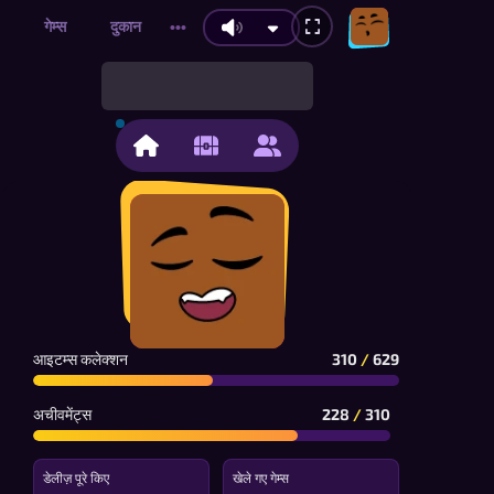
गेम्स
दुकान
•••
आइटम्स कलेक्शन
310
/
629
अचीवमेंट्स
228
/
310
डेलीज़ पूरे किए
खेले गए गेम्स