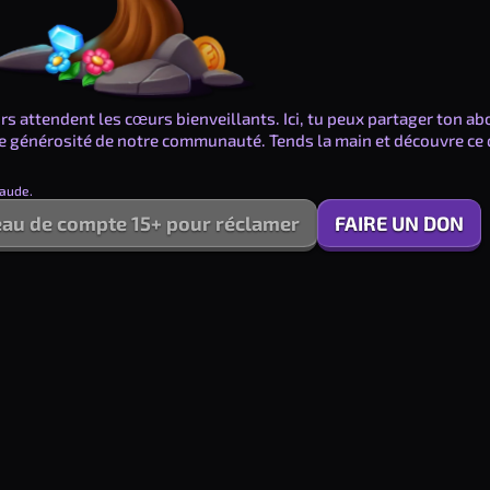
s attendent les cœurs bienveillants. Ici, tu peux partager ton ab
 de générosité de notre communauté. Tends la main et découvre ce 
raude.
veau de compte 15+ pour réclamer
FAIRE UN DON