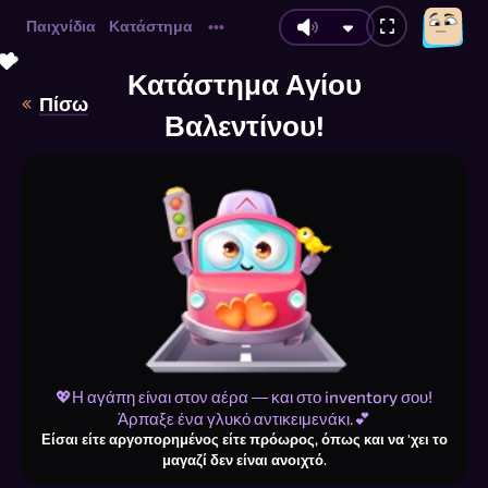
Παιχνίδια
Κατάστημα
•••
💝
💖
💝
💝
💖
💗
💖
💖
💖
💖
💖
💖
💖
💗
💖
💖
💖
💖
💝
💝
💝
💝
💗
💗
💝
💖
💝
💖
💝
💖
💝
💝
💗
💖
💝
💗
💗
💝
💗
💗
💖
💝
💖
💗
💝
💝
💖
💗
💗
Κατάστημα Αγίου
Πίσω
Βαλεντίνου!
💖Η αγάπη είναι στον αέρα — και στο inventory σου!
Άρπαξε ένα γλυκό αντικειμενάκι.💕
Είσαι είτε αργοπορημένος είτε πρόωρος, όπως και να 'χει το
μαγαζί δεν είναι ανοιχτό.