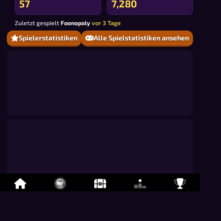
57
7,280
Zuletzt gespielt
Foonopoly
vor 3 Tage
Spielerstatistiken
Alle Spielstatistiken ansehen