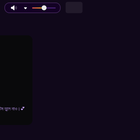
টেম তুলে নাও।💕
।