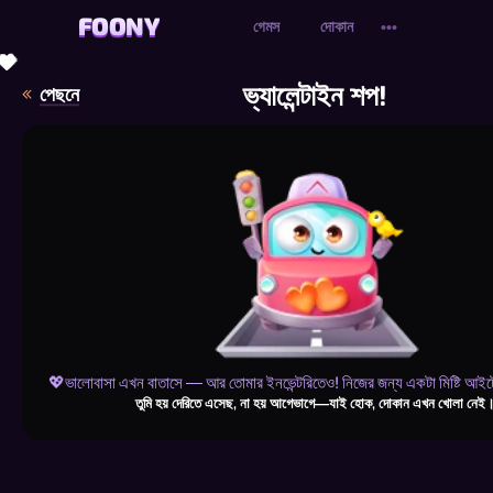
FOONY
FOONY
গেমস
দোকান
•••
💖
💝
💖
💗
💖
💝
💗
💗
💗
💗
💝
💖
💗
💖
💗
💖
💗
💖
💗
💗
💗
💗
💖
💖
💖
💗
💗
💗
💝
💗
💖
💗
💗
💖
💖
💗
💗
💖
💗
💝
💗
💖
💗
💖
💗
💖
💗
💖
💝
ভ্যালেন্টাইন শপ!
পেছনে
💖ভালোবাসা এখন বাতাসে — আর তোমার ইনভেন্টরিতেও! নিজের জন্য একটা মিষ্টি আই
তুমি হয় দেরিতে এসেছ, না হয় আগেভাগে—যাই হোক, দোকান এখন খোলা নেই